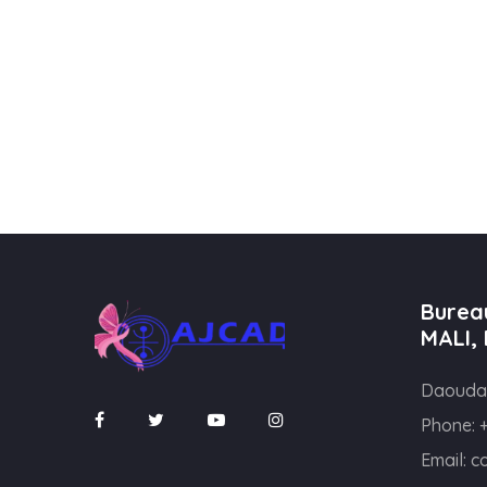
è
n
e
m
e
n
t
s
Burea
MALI,
Daouda
Phone:
Email:
c