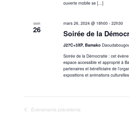
t
ouverte mobile se […]
i
o
mars 26, 2024 @ 18h00
-
22h30
MAR
26
Soirée de la Démocr
n
d
J27C+3XP, Bamako
Daoudabougou 
e
Soirée de la Démocratie : cet évène
espace accessible et approprié à B
v
partenaires et bénéficiaire de l’orga
expositions et animations culturelles
u
e
s
Évènements
précédents
É
v