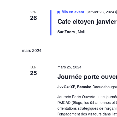
r
clé.
c
Mis en avant
janvier 26, 2024
VEN
26
h
Cafe citoyen janvier
e
Sur Zoom
, Mali
e
t
mars 2024
n
mars 25, 2024
a
LUN
25
Journée porte ouve
v
J27C+3XP, Bamako
Daoudabougou 
i
Journée Porte Ouverte : une journé
g
l’AJCAD (Siège, les 04 antennes et 
a
orientations stratégiques de l’organis
l’engagement des visiteurs dans l’a