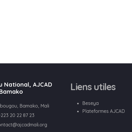
u National, AJCAD
Liens utiles
 Bamako
Beseya
bougou, Bamako, Mali
Plateformes AJCAD
+223 20 22 87 23
ontact@ajcadmali.org