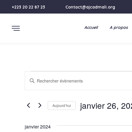
+223 20 22 87 23
Contact@ajcadmali.org
AJCAD
Accueil
A propos
Évènements
R
Saisir
e
mot-
clé.
c
janvier 26, 2
Rechercher
Aujourd’hui
h
Évènements
Sélectionnez
par
e
une
janvier 2024
mot-
date.