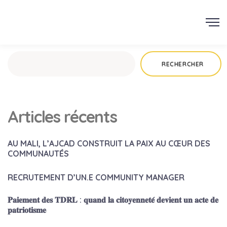
AJCAD
Rechercher
RECHERCHER
Articles récents
AU MALI, L’AJCAD CONSTRUIT LA PAIX AU CŒUR DES
COMMUNAUTÉS
RECRUTEMENT D’UN.E COMMUNITY MANAGER
𝐏𝐚𝐢𝐞𝐦𝐞𝐧𝐭 𝐝𝐞𝐬 𝐓𝐃𝐑𝐋 : 𝐪𝐮𝐚𝐧𝐝 𝐥𝐚 𝐜𝐢𝐭𝐨𝐲𝐞𝐧𝐧𝐞𝐭𝐞́ 𝐝𝐞𝐯𝐢𝐞𝐧𝐭 𝐮𝐧 𝐚𝐜𝐭𝐞 𝐝𝐞
𝐩𝐚𝐭𝐫𝐢𝐨𝐭𝐢𝐬𝐦𝐞