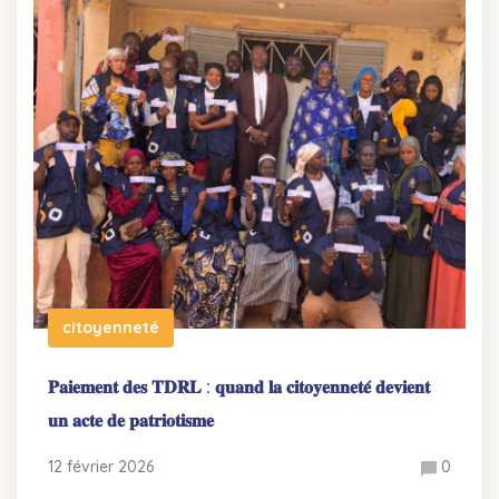
citoyenneté
𝐏𝐚𝐢𝐞𝐦𝐞𝐧𝐭 𝐝𝐞𝐬 𝐓𝐃𝐑𝐋 : 𝐪𝐮𝐚𝐧𝐝 𝐥𝐚 𝐜𝐢𝐭𝐨𝐲𝐞𝐧𝐧𝐞𝐭𝐞́ 𝐝𝐞𝐯𝐢𝐞𝐧𝐭
𝐮𝐧 𝐚𝐜𝐭𝐞 𝐝𝐞 𝐩𝐚𝐭𝐫𝐢𝐨𝐭𝐢𝐬𝐦𝐞
12 février 2026
0