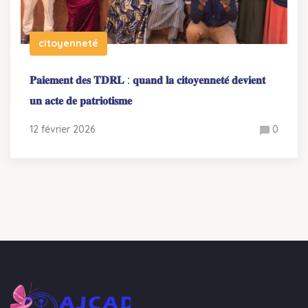
citoyenneté
𝐏𝐚𝐢𝐞𝐦𝐞𝐧𝐭 𝐝𝐞𝐬 𝐓𝐃𝐑𝐋 : 𝐪𝐮𝐚𝐧𝐝 𝐥𝐚 𝐜𝐢𝐭𝐨𝐲𝐞𝐧𝐧𝐞𝐭𝐞́ 𝐝𝐞𝐯𝐢𝐞𝐧𝐭
𝐮𝐧 𝐚𝐜𝐭𝐞 𝐝𝐞 𝐩𝐚𝐭𝐫𝐢𝐨𝐭𝐢𝐬𝐦𝐞
12 février 2026
0